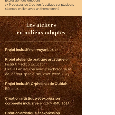
Expression des émotions
>> Processus de Création Artistique sur plusieurs
séances en lien avec un thème donné
Les ateliers
en milieux adaptés
Projet inclusif non-voyant
, 2017
Projet atelier de pratique artistique
en
Institut Médico Educatif
(Travail en équipe avec psychologue et
éducateur spécialisé), 2021, 2022, 2023
Projet inclusif : Orphelinat de Ouidah
,
Bénin 2023
Création artistique et expression
corporelle inclusive
en CRM-IMC 2025
Création artistique et expression