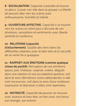
8
∙
SOCIALISATION.
Capacité à prendre et trouver
sa place, à jouer son rôle dans le groupe. La liberté
de pouvoir aller vers les autres avec
enthousiasme, humilité et intérêt.
9
∙
OUVERTURE AFFECTIVE.
Capacité à se tourner
vers les autres en étant plus à l’écoute de ses
émotions, sensations et sentiments avec liberté,
sérénité et confiance.
10
∙
RELATIONS (capacité
d’attachement).
Qualité des liens dans les
différentes relations avec le bien être et la sécurité
de se sentir lié à quelqu’un.
11
∙
RAPPORT AUX ÉMOTIONS (comme quelque
chose de positif).
Perception de ces émotions
(peurs, joie, tristesse, surprise, colère, dégoût)
dans une relation et une acceptation positive, soit
dans le sens d’émotions moins débordantes si elle
sont excessives, soit dans le sens d’une meilleure
expression et libération si elles sont réprimées.
12
∙
MOTRICITÉ.
Capacité de pouvoir se mouvoir
avec aisance et bien être, en lien avec son tonus,
son énergie, son entrain.