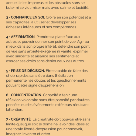
accueillir les imprévus et les obstacles sans se
buter ni se victimiser mais avec calme et lucidité.
3
∙
CONFIANCE EN SOI.
Croire en son potentiel et à
ses capacités, à utiliser et développer ses
richesses intérieures et ses compétences.
4
∙
AFFIRMATION.
Prendre sa place face aux
autres et pouvoir donner son point de vue. Agir au
mieux dans son propre intérêt, défendre son point
de vue sans anxiété exagérée ni vanité, exprimer
avec sincérité et aisance ses sentiments et
exercer ses droits sans dénier ceux des autres.
5
∙
PRISE DE DÉCISION.
Être capable de faire des
choix rapides sans être dans l’hésitation
permanente, les doutes et les questionnements
pouvant être signe d’appréhension.
6
∙
CONCENTRATION.
Capacité à tenir une
réflexion volontaire sans être parasité par d’autres
pensées ou des événements extérieurs réduisant
l’attention.
7
∙
CRÉATIVITÉ.
La créativité doit pouvoir être sans
limite quel que soit le domaine, avoir des idées et
une totale liberté d’expression pour concevoir,
imaginer, inventer et créer.