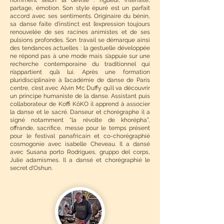
nomment selon la devise : rigueur, intensité,
partage, émotion. Son style épuré est un parfait
accord avec ses sentiments. Originaire du bénin,
sa danse faite d’instinct est l’expression toujours
renouvelée de ses racines animistes et de ses
pulsions profondes. Son travail se démarque ainsi
des tendances actuelles : la gestuelle développée
ne répond pas à une mode mais s’appuie sur une
recherche contemporaine du traditionnel qui
n’appartient qu’à lui. Après une formation
pluridisciplinaire à l’académie de danse de Paris
centre, c’est avec Alvin Mc Duffy qu’il va découvrir
un principe humaniste de la danse. Assistant puis
collaborateur de Koffi KôKO il apprend à associer
la danse et le sacré. Danseur et chorégraphe il a
signé notamment “la révolte de khorépha”,
offrande, sacrifice, messe pour le temps présent
pour le festival panafricain et co-chorégraphié
cosmogonie avec isabelle Cheveau. Il a dansé
avec Susana porto Rodrigues, gruppo del corps,
Julie adamismes. Il a dansé et chorégraphié le
secret d’Oshun.