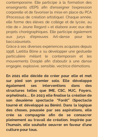
contemporaine. Elle participe à la formation des
enseignants d'EPS afin d'enseigner l'expression
corporelle et de favoriser la mise en place du PCA
(Processus de création artistique). Chaque année,
elle forme des élèves de collège et de lycée, au
rôle de « Jeune Regard » et élabore avec eux des
projets chorégraphiques. Elle participe également
aux jurys d'épreuves Art-danse pour les
baccalauréats.
Grâce à ses diverses expériences acquises depuis
1998, Lætitia Bône a su développer une gestuelle
particulière mêlant le contemporain et les
mouvements Dooplé afin d'aboutir à une danse
engagée, explosive, sensible, vectrice d'émotions.
En 2021 elle décide de créer pour elle et met
sur pied son premier solo. Elle développe
également ses interventions dans des
structures telles que IME, CSC, MJC, Foyers,
orphelinats.... En 2023 elle finalise la création de
son deuxième spectacle “Forêt” (Spectacle
tourné et développé au Bénin). Dans la logique
des choses, poussée par ses aspirations, elle
crée sa compagnie afin de se consacrer
pleinement au travail de création. Inspirée par
l’humain, elle souhaite oeuvrer en faveur d’une
culture pour tous.