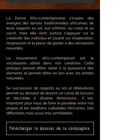
La Danse Afro-contemporaine s'inspire des
énergies des danses traditionnelles africaines, de
leurs rapports au sol, aux rythmes, au corps et au
sacré, mais elle vient surtout s'appuyer sur la
créativité des individus en jouant sur l'exploration,
l'expression et le plaisir de goûter à des sensations
nouvelles.
Le mouvement afro-contemporain est le
vocabulaire utilisé dans nos créations. Cette
pratique permet d’être reliée à la puissance des
éléments et permet d’être en lien avec les entités
naturelles.
Sa succession de rapports au sol et d’élévations
permet au danseur de devenir un canal de l’univers
et d’accéder à d’autres dimensions... Il est
important pour nous de faire le parallèle entre nos
propos et les traditions culturelles Africaines, très
différentes mais aussi très semblables.
Télécharger le dossier de la compagnie