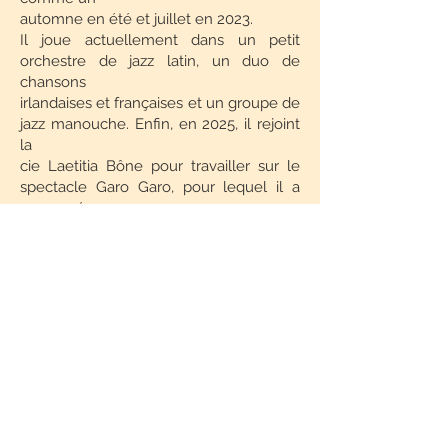
automne en été et juillet en 2023.
Il joue actuellement dans un petit
orchestre de jazz latin, un duo de
chansons
irlandaises et françaises et un groupe de
jazz manouche. Enfin, en 2025, il rejoint
la
cie Laetitia Bône pour travailler sur le
spectacle Garo Garo, pour lequel il a
composé
Yeniches.
Pour se former, il a suivi de nombreux
cours avec différents musiciens et
effectué
des stages thématiques comme un sur
les musiques balkaniques avec Gilles
Kusmerück et un de jazz manouche au
CNIMA avec Ludovic Beier. Il s'inspire
des
différents courants musicaux et
notamment du baroque, du